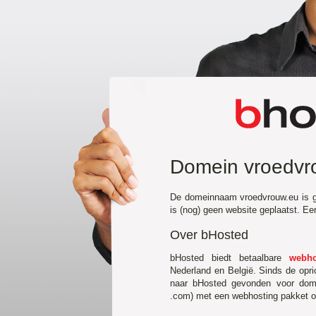
Domein vroedvr
De domeinnaam vroedvrouw.eu is g
is (nog) geen website geplaatst. E
Over bHosted
bHosted biedt betaalbare
webho
Nederland en België. Sinds de opr
naar bHosted gevonden voor domei
.com) met een webhosting pakket of