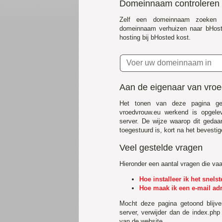
Domeinnaam controleren
Zelf een domeinnaam zoeken 
domeinnaam verhuizen naar bHost
hosting bij bHosted kost.
Aan de eigenaar van vro
Het tonen van deze pagina ge
vroedvrouw.eu werkend is opgele
server. De wijze waarop dit gedaa
toegestuurd is, kort na het bevestig
Veel gestelde vragen
Hieronder een aantal vragen die va
Hoe installeer ik het snel
Hoe maak ik een e-mail ad
Mocht deze pagina getoond blijv
server, verwijder dan de index.php
van de website.